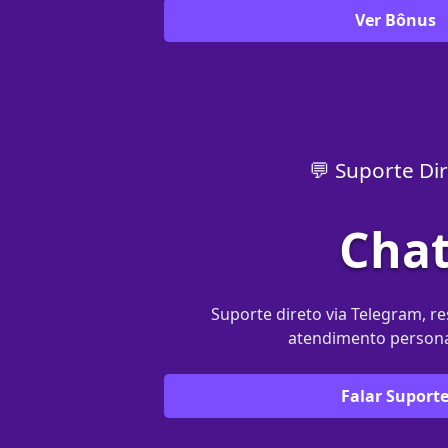
Ver Bônus
💬 Suporte Di
Cha
Suporte direto via Telegram, r
atendimento persona
Falar Suport