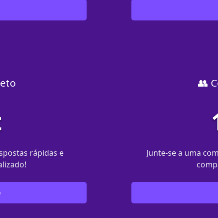
reto
👥 
t
espostas rápidas e
Junte-se a uma com
lizado!
compa
e