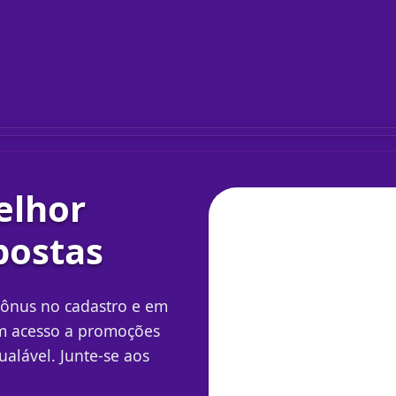
elhor
postas
bônus no cadastro e em
em acesso a promoções
ualável. Junte-se aos