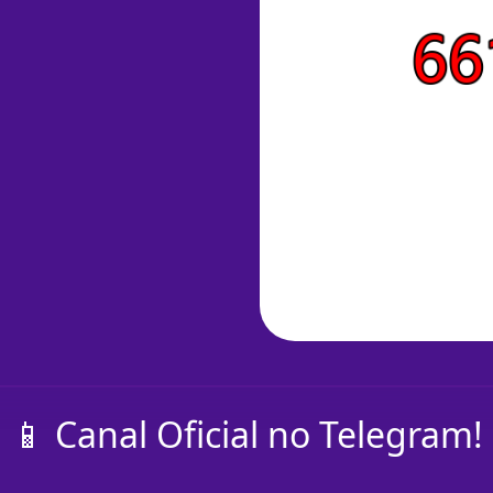
📱 Canal Oficial no Telegram!