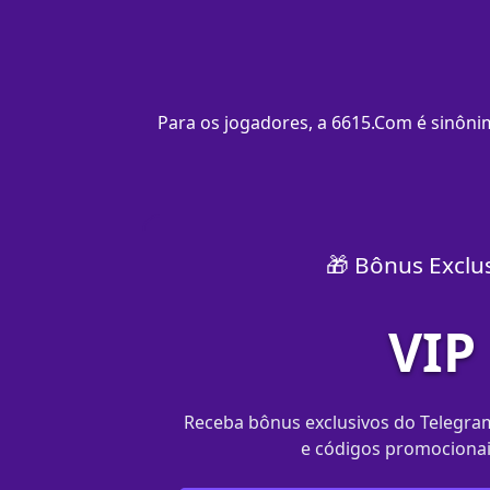
Para os jogadores, a 6615.Com é sinônim
🎁 Bônus Exclu
VIP
Receba bônus exclusivos do Telegra
e códigos promocionai