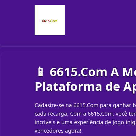
📱 6615.Com A M
Plataforma de A
Cadastre-se na 6615.Com para ganhar 
cada recarga. Com a 6615.Com, você t
incríveis e uma experiência de jogo inig
vencedores agora!