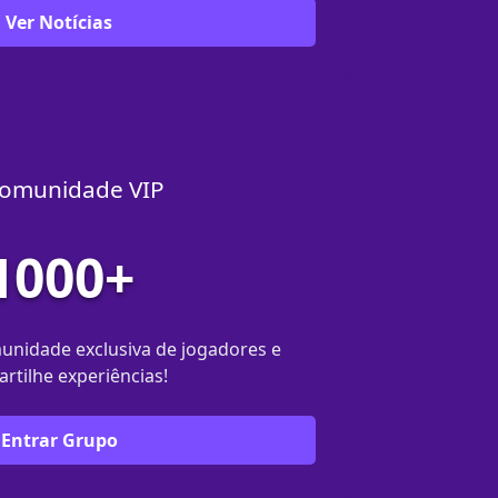
Ver Notícias
Comunidade VIP
1000+
unidade exclusiva de jogadores e
rtilhe experiências!
Entrar Grupo