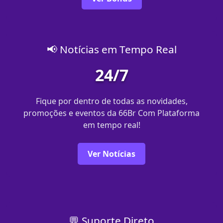
📢 Notícias em Tempo Real
24/7
Fique por dentro de todas as novidades,
promoções e eventos da 66Br Com Plataforma
em tempo real!
Ver Notícias
💬 Suporte Direto