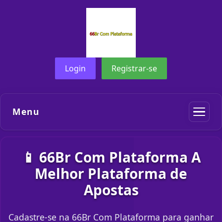
Login
Registrar-se
Menu
📱 66Br Com Plataforma A
Melhor Plataforma de
Apostas
Cadastre-se na 66Br Com Plataforma para ganhar