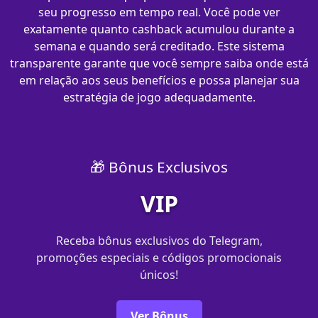
seu progresso em tempo real. Você pode ver
exatamente quanto cashback acumulou durante a
semana e quando será creditado. Este sistema
transparente garante que você sempre saiba onde está
em relação aos seus benefícios e possa planejar sua
estratégia de jogo adequadamente.
🎁 Bônus Exclusivos
VIP
Receba bônus exclusivos do Telegram,
promoções especiais e códigos promocionais
únicos!
Ver Bônus