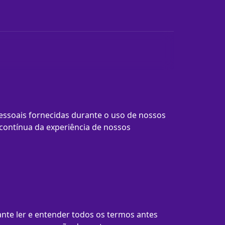
essoais fornecidas durante o uso de nossos
 contínua da experiência de nossos
nte ler e entender todos os termos antes