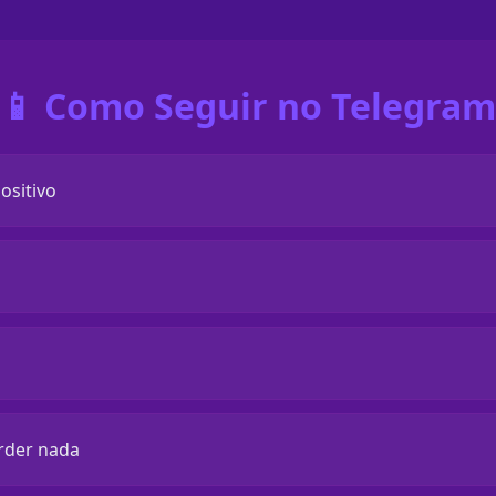
📱 Como Seguir no Telegram
ositivo
erder nada