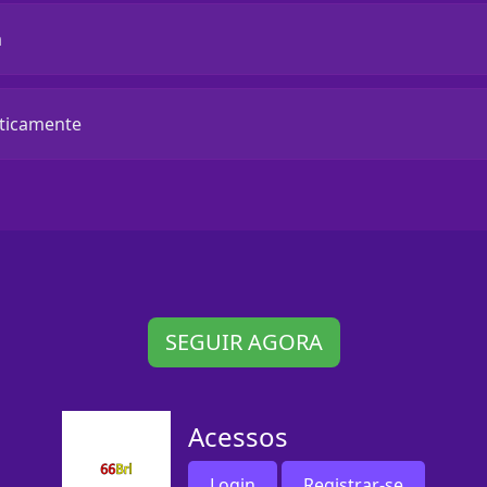
a
aticamente
SEGUIR AGORA
Acessos
Login
Registrar-se