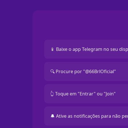
📱 Baixe o app Telegram no seu disp
🔍 Procure por "@66BrlOficial"
👆 Toque em "Entrar" ou "Join"
🔔 Ative as notificações para não p