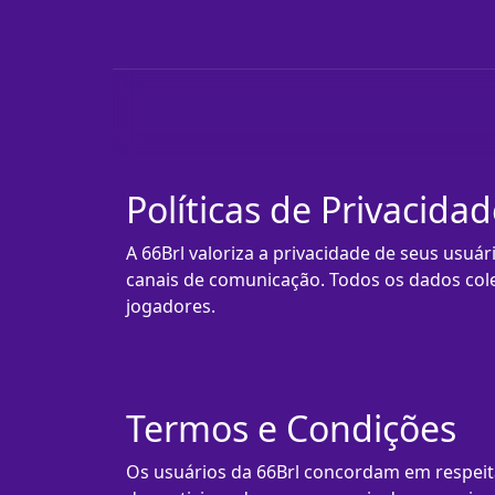
Políticas de Privacida
A 66Brl valoriza a privacidade de seus usu
canais de comunicação. Todos os dados cole
jogadores.
Termos e Condições
Os usuários da 66Brl concordam em respeita