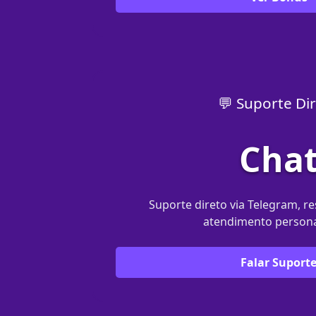
💬 Suporte Di
Cha
Suporte direto via Telegram, r
atendimento persona
Falar Suport