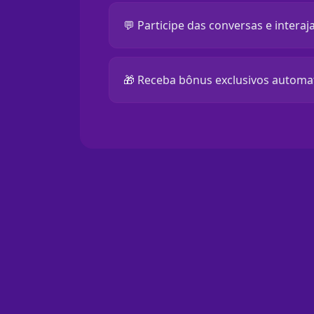
💬 Participe das conversas e interaj
🎁 Receba bônus exclusivos autom