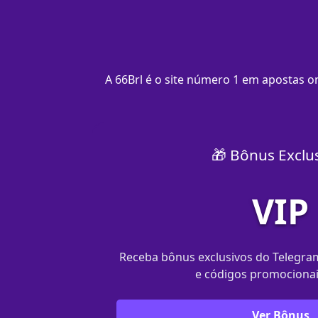
A 66Brl é o site número 1 em apostas onl
🎁 Bônus Exclu
VIP
Receba bônus exclusivos do Telegra
e códigos promocionai
Ver Bônus