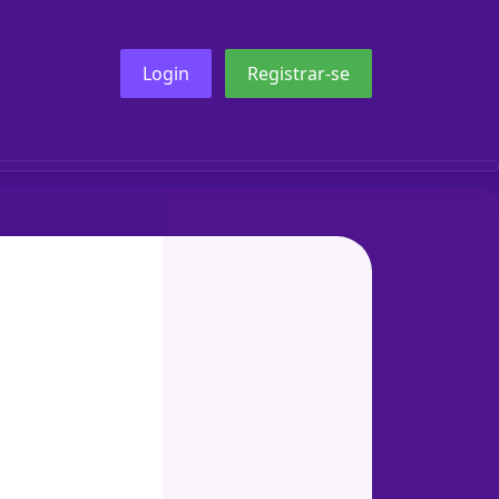
Login
Registrar-se