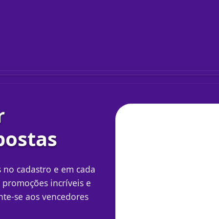
r
postas
s no cadastro e em cada
 promoções incríveis e
unte-se aos vencedores