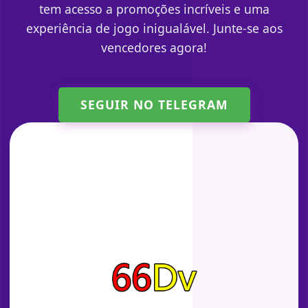
tem acesso a promoções incríveis e uma
experiência de jogo inigualável. Junte-se aos
vencedores agora!
SEGUIR NO TELEGRAM