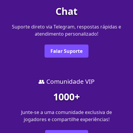
Chat
Suporte direto via Telegram, respostas rápidas e
atendimento personalizado!
Falar Suporte
👥 Comunidade VIP
1000+
Junte-se a uma comunidade exclusiva de
jogadores e compartilhe experiências!