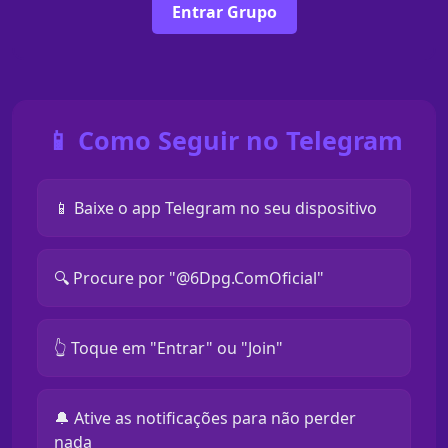
Entrar Grupo
📱 Como Seguir no Telegram
📱 Baixe o app Telegram no seu dispositivo
🔍 Procure por "@6Dpg.ComOficial"
👆 Toque em "Entrar" ou "Join"
🔔 Ative as notificações para não perder
nada