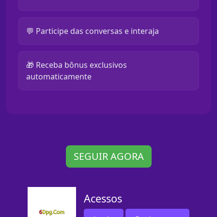
💬 Participe das conversas e interaja
🎁 Receba bônus exclusivos
automaticamente
SEGUIR AGORA
Acessos