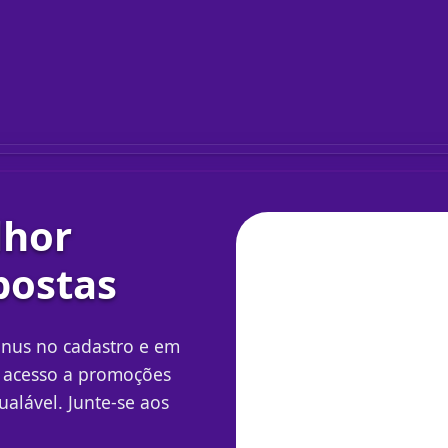
lhor
postas
ônus no cadastro e em
m acesso a promoções
ualável. Junte-se aos