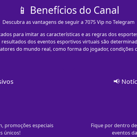
📱 Benefícios do Canal
Descubra as vantagens de seguir a 7075 Vip no Telegram
tados para imitar as características e as regras dos espor
Os resultados dos eventos esportivos virtuais são determin
atores do mundo real, como forma do jogador, condições cl
sivos
📢 Notí
m, promoções especiais
Fique por dentro d
s únicos!
eventos da