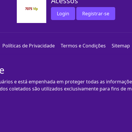
Acessos
Login
Registrar-se
Políticas de Privacidade
Termos e Condições
Sitemap
de
usuários e está empenhada em proteger todas as informaçõe
os coletados são utilizados exclusivamente para fins de m