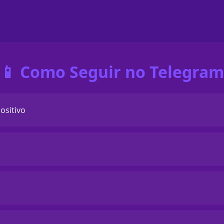
📱 Como Seguir no Telegram
ositivo