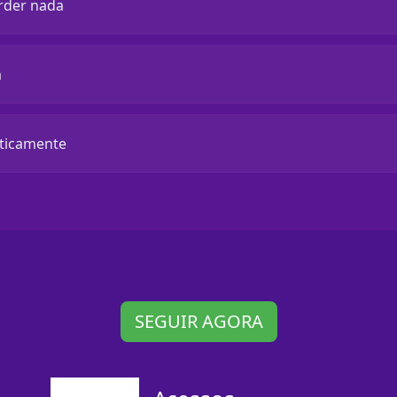
erder nada
a
aticamente
SEGUIR AGORA