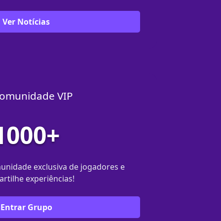
Ver Notícias
Comunidade VIP
1000+
unidade exclusiva de jogadores e
rtilhe experiências!
Entrar Grupo