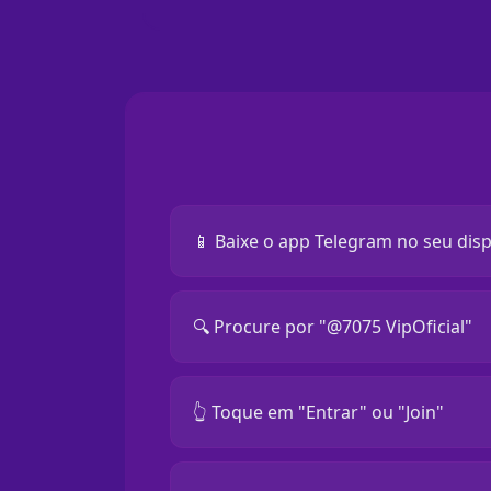
📱 Baixe o app Telegram no seu disp
🔍 Procure por "@7075 VipOficial"
👆 Toque em "Entrar" ou "Join"