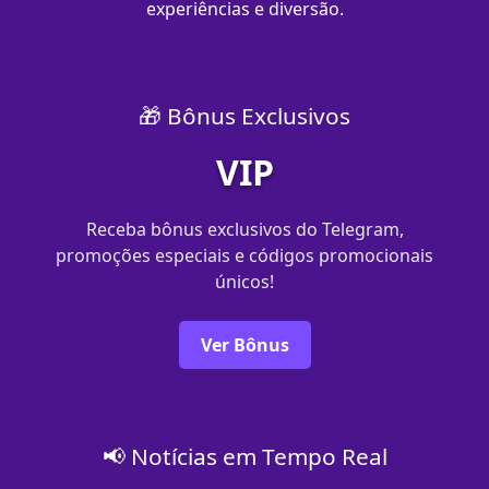
experiências e diversão.
🎁 Bônus Exclusivos
VIP
Receba bônus exclusivos do Telegram,
promoções especiais e códigos promocionais
únicos!
Ver Bônus
📢 Notícias em Tempo Real