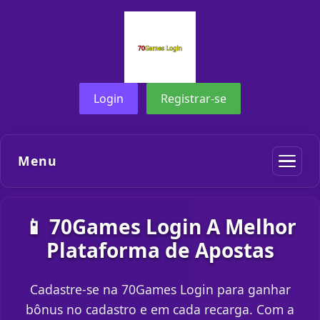
Login
Registrar-se
Menu
📱 70Games Login A Melhor
Plataforma de Apostas
Cadastre-se na 70Games Login para ganhar
bônus no cadastro e em cada recarga. Com a