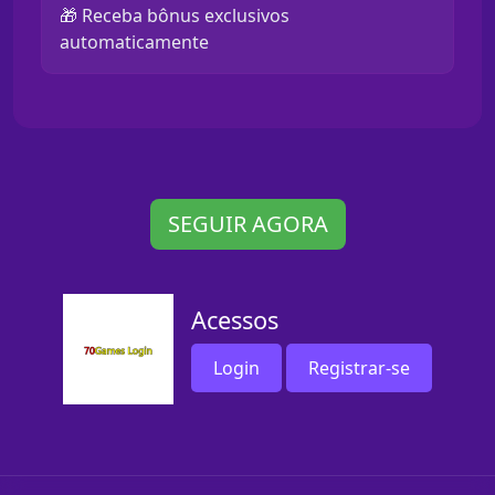
🎁 Receba bônus exclusivos
automaticamente
SEGUIR AGORA
Acessos
Login
Registrar-se