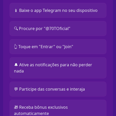
📱 Baixe o app Telegram no seu dispositivo
🔍 Procure por "@70TOficial"
👆 Toque em "Entrar" ou "Join"
🔔 Ative as notificações para não perder
nada
💬 Participe das conversas e interaja
🎁 Receba bônus exclusivos
automaticamente