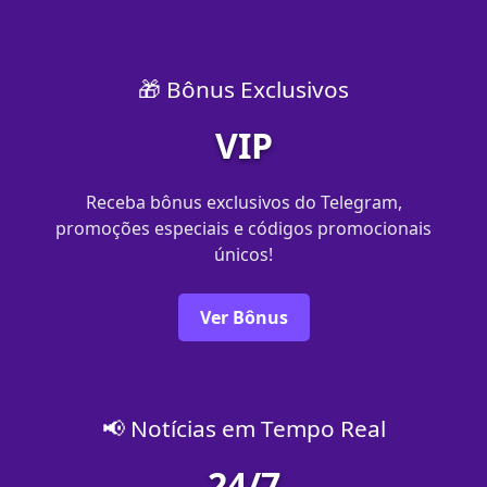
🎁 Bônus Exclusivos
VIP
Receba bônus exclusivos do Telegram,
promoções especiais e códigos promocionais
únicos!
Ver Bônus
📢 Notícias em Tempo Real
24/7