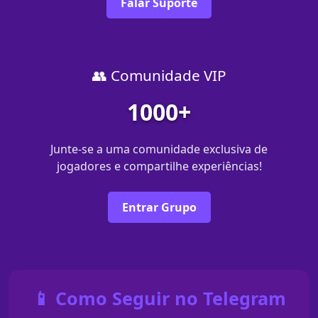
Falar Suporte
👥 Comunidade VIP
1000+
Junte-se a uma comunidade exclusiva de
jogadores e compartilhe experiências!
Entrar Grupo
📱 Como Seguir no Telegram