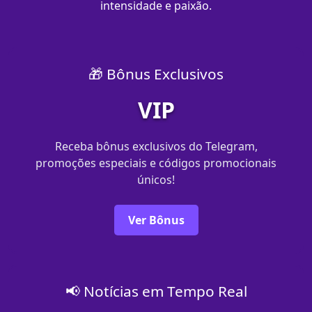
intensidade e paixão.
🎁 Bônus Exclusivos
VIP
Receba bônus exclusivos do Telegram,
promoções especiais e códigos promocionais
únicos!
Ver Bônus
📢 Notícias em Tempo Real