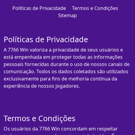
Políticas de Privacidade
Termos e Condições
Sitemap
Políticas de Privacidade
A 7766 Win valoriza a privacidade de seus usuários e
está empenhada em proteger todas as informações
pessoais fornecidas durante o uso de nossos canais de
comunicação. Todos os dados coletados são utilizados
exclusivamente para fins de melhoria contínua da
experiência de nossos jogadores.
Termos e Condições
Os usuários da 7766 Win concordam em respeitar