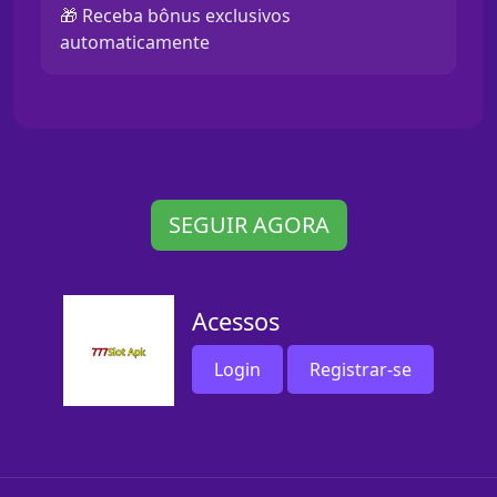
🎁 Receba bônus exclusivos
automaticamente
SEGUIR AGORA
Acessos
Login
Registrar-se