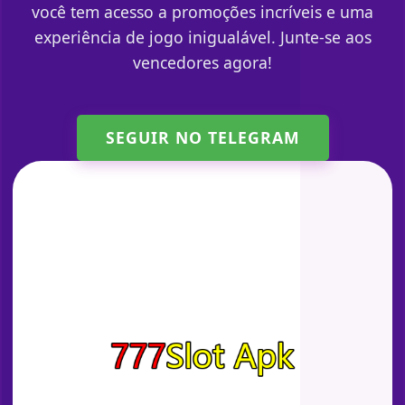
você tem acesso a promoções incríveis e uma
experiência de jogo inigualável. Junte-se aos
vencedores agora!
SEGUIR NO TELEGRAM