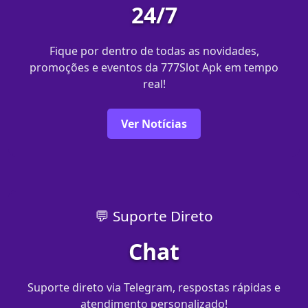
24/7
Fique por dentro de todas as novidades,
promoções e eventos da 777Slot Apk em tempo
real!
Ver Notícias
💬 Suporte Direto
Chat
Suporte direto via Telegram, respostas rápidas e
atendimento personalizado!