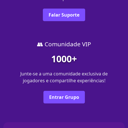
Falar Suporte
👥 Comunidade VIP
1000+
Junte-se a uma comunidade exclusiva de
jogadores e compartilhe experiências!
Entrar Grupo