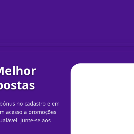
Melhor
postas
 bônus no cadastro e em
tem acesso a promoções
ualável. Junte-se aos