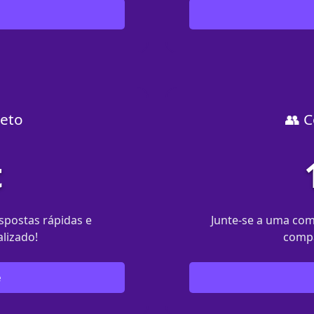
reto
👥 
t
espostas rápidas e
Junte-se a uma com
lizado!
compa
e