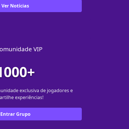
Ver Notícias
Comunidade VIP
1000+
unidade exclusiva de jogadores e
rtilhe experiências!
Entrar Grupo