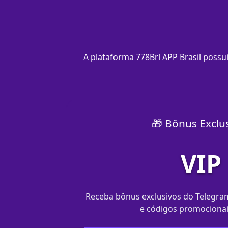
A plataforma 778Brl APP Brasil possu
🎁 Bônus Exclu
VIP
Receba bônus exclusivos do Telegra
e códigos promocionai