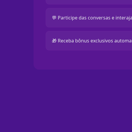
💬 Participe das conversas e interaj
🎁 Receba bônus exclusivos autom