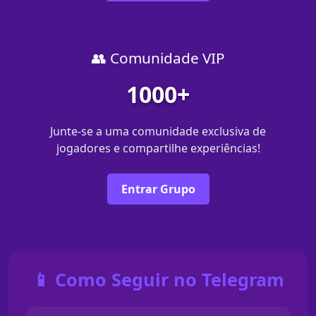
👥 Comunidade VIP
1000+
Junte-se a uma comunidade exclusiva de
jogadores e compartilhe experiências!
Entrar Grupo
📱 Como Seguir no Telegram