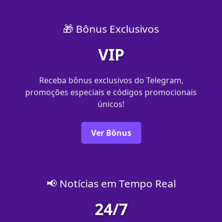
🎁 Bônus Exclusivos
VIP
Receba bônus exclusivos do Telegram,
promoções especiais e códigos promocionais
únicos!
Ver Bônus
📢 Notícias em Tempo Real
24/7