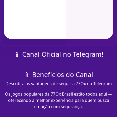
📱 Canal Oficial no Telegram!
📱 Benefícios do Canal
Descubra as vantagens de seguir a 77Ox no Telegram
Os jogos populares da 77Ox Brasil estão todos aqui —
oferecendo a melhor experiência para quem busca
emoção com segurança.