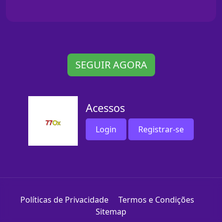
SEGUIR AGORA
Acessos
Login
Registrar-se
Políticas de Privacidade
Termos e Condições
Sitemap