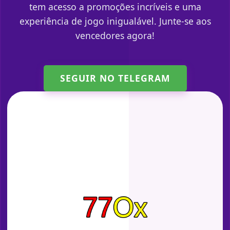
tem acesso a promoções incríveis e uma
experiência de jogo inigualável. Junte-se aos
vencedores agora!
SEGUIR NO TELEGRAM