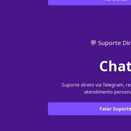
💬 Suporte Di
Cha
Suporte direto via Telegram, r
atendimento persona
Falar Suport