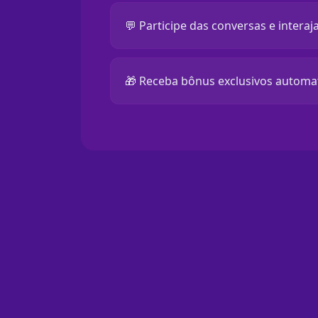
💬 Participe das conversas e interaj
🎁 Receba bônus exclusivos autom