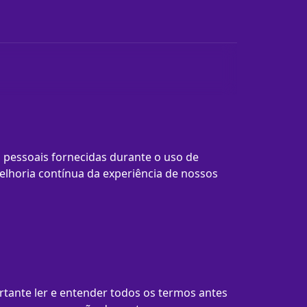
 pessoais fornecidas durante o uso de
elhoria contínua da experiência de nossos
rtante ler e entender todos os termos antes