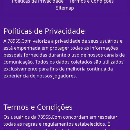
Políticas de Privacidade
Termos e Condições
Sitemap
Políticas de Privacidade
A 78955.Com valoriza a privacidade de seus usuários e
está empenhada em proteger todas as informações
pessoais fornecidas durante o uso de nossos canais de
comunicação. Todos os dados coletados são utilizados
exclusivamente para fins de melhoria contínua da
experiência de nossos jogadores.
Termos e Condições
Os usuários da 78955.Com concordam em respeitar
todas as regras e regulamentos estabelecidos. É