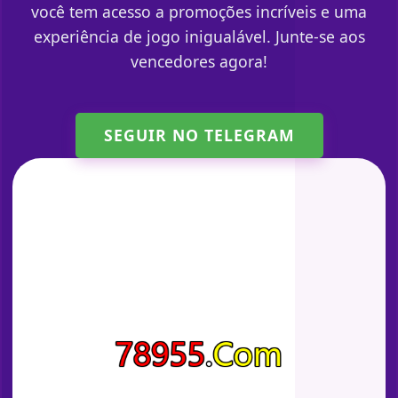
você tem acesso a promoções incríveis e uma
experiência de jogo inigualável. Junte-se aos
vencedores agora!
SEGUIR NO TELEGRAM