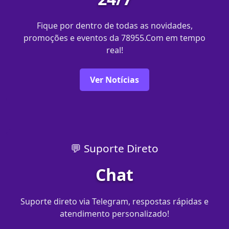
Fique por dentro de todas as novidades,
promoções e eventos da 78955.Com em tempo
real!
Ver Notícias
💬 Suporte Direto
Chat
Suporte direto via Telegram, respostas rápidas e
atendimento personalizado!