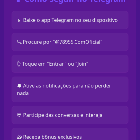
📱 Baixe o app Telegram no seu dispositivo
🔍 Procure por "@78955.ComOficial"
👆 Toque em "Entrar" ou "Join"
🔔 Ative as notificações para não perder
nada
💬 Participe das conversas e interaja
🎁 Receba bônus exclusivos