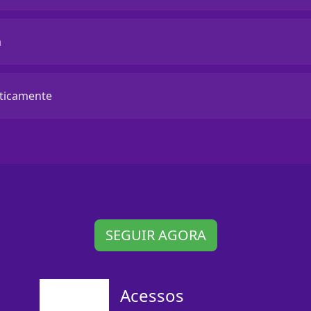
a
aticamente
SEGUIR AGORA
Acessos