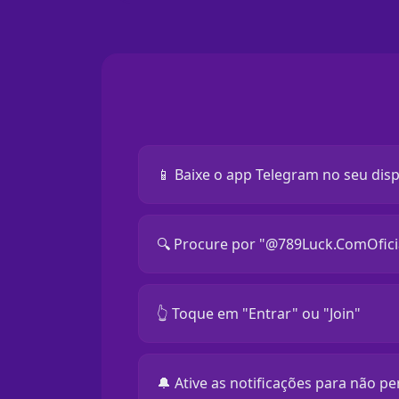
📱 Baixe o app Telegram no seu disp
🔍 Procure por "@789Luck.ComOfici
👆 Toque em "Entrar" ou "Join"
🔔 Ative as notificações para não p