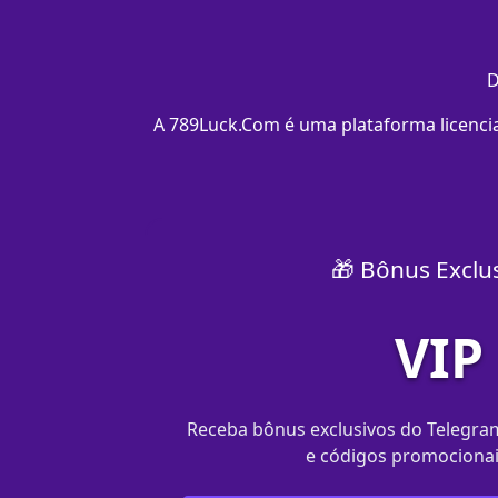
D
A 789Luck.Com é uma plataforma licenci
🎁 Bônus Exclu
VIP
Receba bônus exclusivos do Telegra
e códigos promocionai