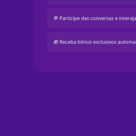
💬 Participe das conversas e interaj
🎁 Receba bônus exclusivos autom