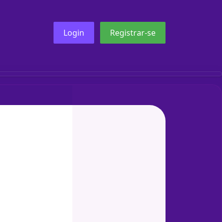
Login
Registrar-se