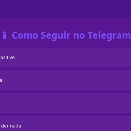
📱 Como Seguir no Telegram
ositivo
al"
erder nada