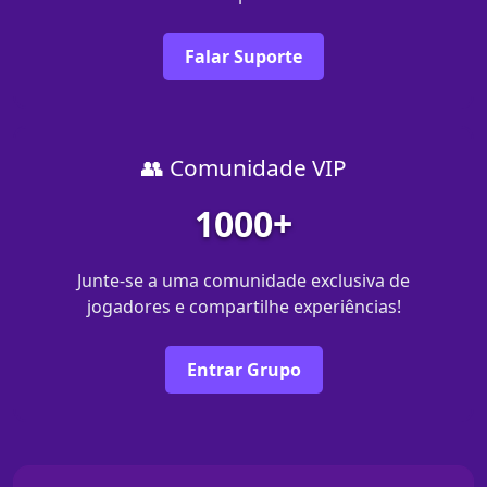
Falar Suporte
👥 Comunidade VIP
1000+
Junte-se a uma comunidade exclusiva de
jogadores e compartilhe experiências!
Entrar Grupo