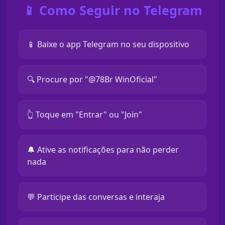
📱 Como Seguir no Telegram
📱 Baixe o app Telegram no seu dispositivo
🔍 Procure por "@78Br WinOficial"
👆 Toque em "Entrar" ou "Join"
🔔 Ative as notificações para não perder
nada
💬 Participe das conversas e interaja