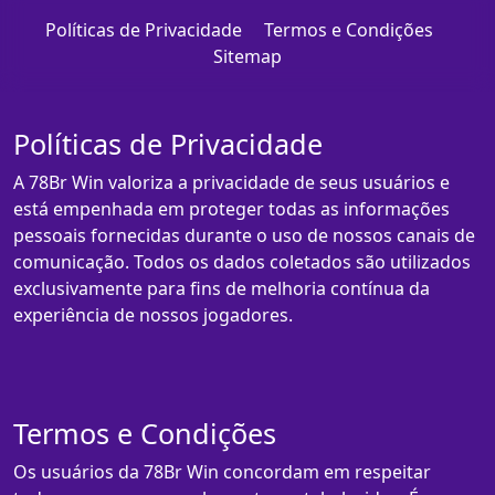
Políticas de Privacidade
Termos e Condições
Sitemap
Políticas de Privacidade
A 78Br Win valoriza a privacidade de seus usuários e
está empenhada em proteger todas as informações
pessoais fornecidas durante o uso de nossos canais de
comunicação. Todos os dados coletados são utilizados
exclusivamente para fins de melhoria contínua da
experiência de nossos jogadores.
Termos e Condições
Os usuários da 78Br Win concordam em respeitar