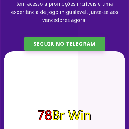
tem acesso a promoções incríveis e uma
experiência de jogo inigualável. Junte-se aos
vencedores agora!
SEGUIR NO TELEGRAM