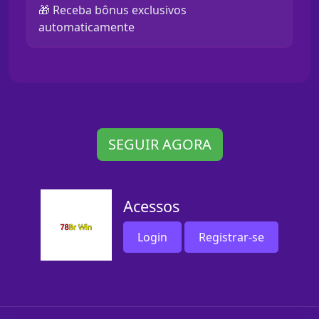
🎁 Receba bônus exclusivos
automaticamente
SEGUIR AGORA
Acessos
Login
Registrar-se