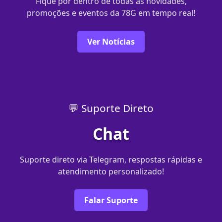
Fique por dentro de todas as novidades,
promoções e eventos da 78G em tempo real!
Ver Notícias
💬 Suporte Direto
Chat
Suporte direto via Telegram, respostas rápidas e
atendimento personalizado!
Falar Suporte