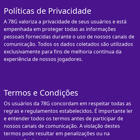
Políticas de Privacidade
A 78G valoriza a privacidade de seus usuários e está
empenhada em proteger todas as informações
pessoais fornecidas durante o uso de nossos canais de
comunicação. Todos os dados coletados são utilizados
exclusivamente para fins de melhoria contínua da
experiência de nossos jogadores.
Termos e Condições
Os usuários da 78G concordam em respeitar todas as
regras e regulamentos estabelecidos. É importante ler
e entender todos os termos antes de participar de
nossos canais de comunicação. A violação destes
termos pode resultar em penalizações ou na