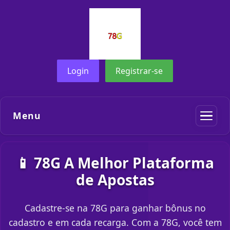
Login
Registrar-se
Menu
📱 78G A Melhor Plataforma
de Apostas
Cadastre-se na 78G para ganhar bônus no
cadastro e em cada recarga. Com a 78G, você tem