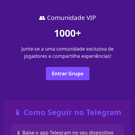
👥 Comunidade VIP
1000+
Junte-se a uma comunidade exclusiva de
jogadores e compartilhe experiências!
Entrar Grupo
📱 Como Seguir no Telegram
📱 Baixe o app Telegram no seu dispositivo