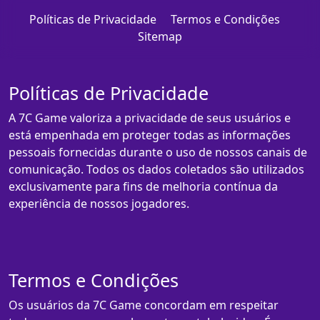
Políticas de Privacidade
Termos e Condições
Sitemap
Políticas de Privacidade
A 7C Game valoriza a privacidade de seus usuários e
está empenhada em proteger todas as informações
pessoais fornecidas durante o uso de nossos canais de
comunicação. Todos os dados coletados são utilizados
exclusivamente para fins de melhoria contínua da
experiência de nossos jogadores.
Termos e Condições
Os usuários da 7C Game concordam em respeitar