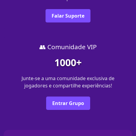
Falar Suporte
👥 Comunidade VIP
1000+
Junte-se a uma comunidade exclusiva de
jogadores e compartilhe experiências!
Entrar Grupo