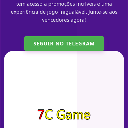
tem acesso a promoções incríveis e uma
experiência de jogo inigualável. Junte-se aos
vencedores agora!
SEGUIR NO TELEGRAM