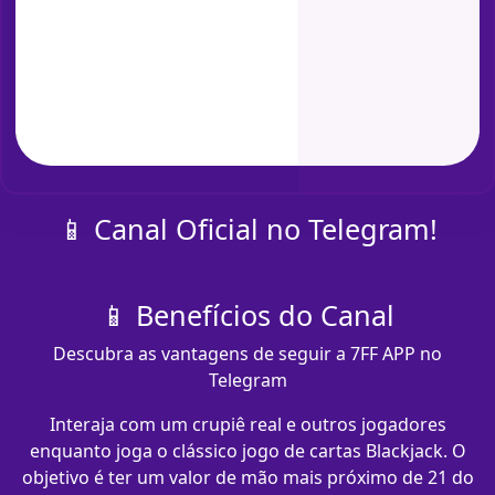
📱 Canal Oficial no Telegram!
📱 Benefícios do Canal
Descubra as vantagens de seguir a 7FF APP no
Telegram
Interaja com um crupiê real e outros jogadores
enquanto joga o clássico jogo de cartas Blackjack. O
objetivo é ter um valor de mão mais próximo de 21 do