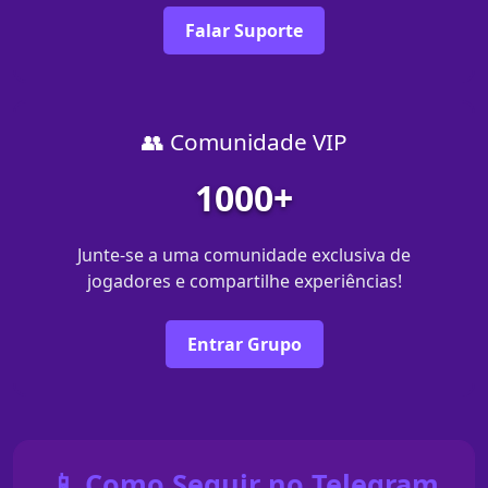
Falar Suporte
👥 Comunidade VIP
1000+
Junte-se a uma comunidade exclusiva de
jogadores e compartilhe experiências!
Entrar Grupo
📱 Como Seguir no Telegram