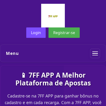
Login
Registrar-se
Menu
📱 7FF APP A Melhor
Plataforma de Apostas
Cadastre-se na 7FF APP para ganhar bônus no
cadastro e em cada recarga. Com a 7FF APP, você