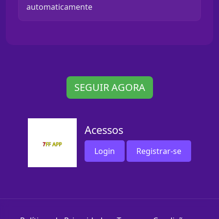
automaticamente
SEGUIR AGORA
Acessos
Login
Registrar-se