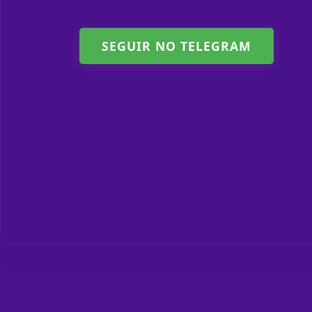
SEGUIR NO TELEGRAM