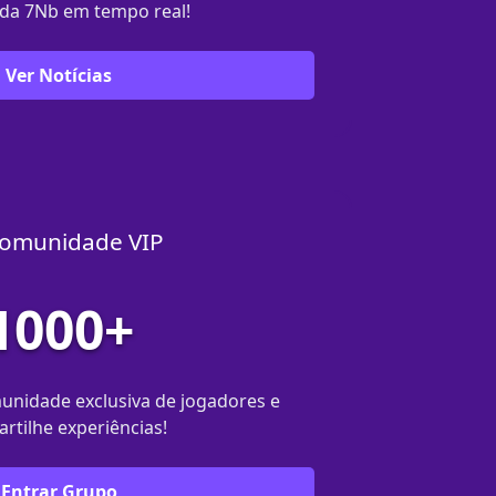
da 7Nb em tempo real!
Ver Notícias
Comunidade VIP
1000+
unidade exclusiva de jogadores e
rtilhe experiências!
Entrar Grupo