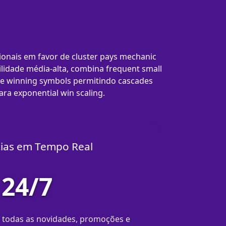
cionais em favor de cluster pays mechanic
lidade média-alta, combina frequent small
ove winning symbols permitindo cascades
ara exponential win scaling.
cias em Tempo Real
24/7
e todas as novidades, promoções e