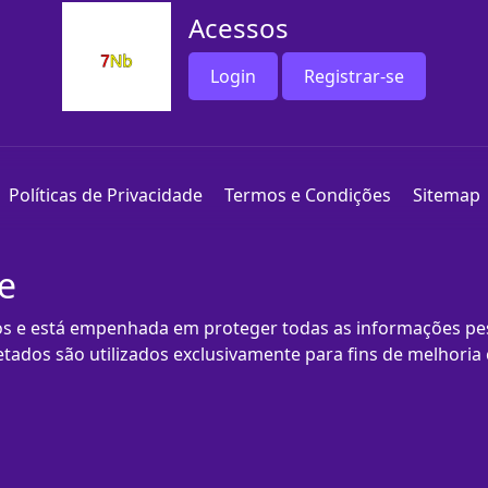
Acessos
Login
Registrar-se
Políticas de Privacidade
Termos e Condições
Sitemap
de
ios e está empenhada em proteger todas as informações pe
tados são utilizados exclusivamente para fins de melhoria