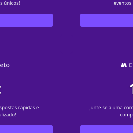
s únicos!
eventos 
reto
👥 
t
espostas rápidas e
Junte-se a uma com
lizado!
compa
e