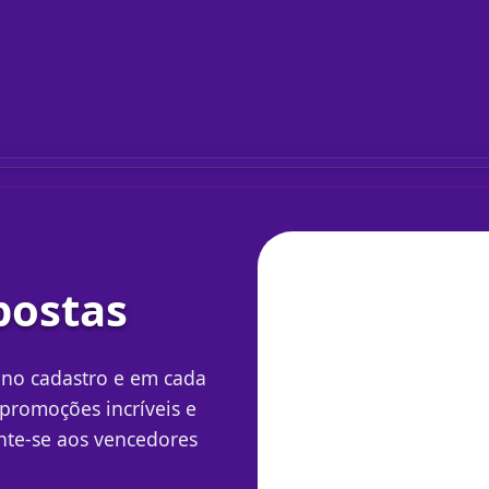
postas
 no cadastro e em cada
 promoções incríveis e
unte-se aos vencedores