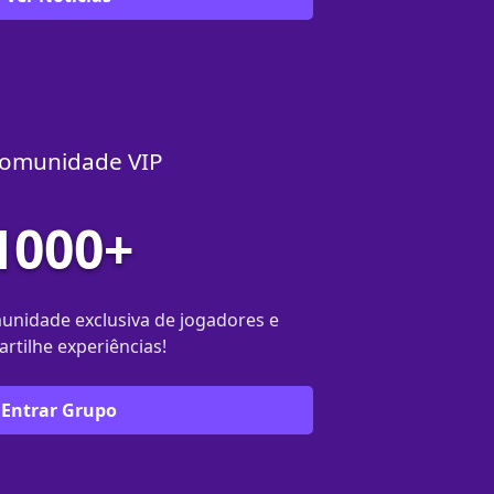
Comunidade VIP
1000+
unidade exclusiva de jogadores e
rtilhe experiências!
Entrar Grupo