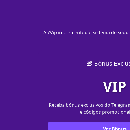
A 7Vip implementou o sistema de seguran
🎁 Bônus Exclu
VIP
Receba bônus exclusivos do Telegra
e códigos promocionai
Ver Bônus