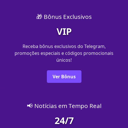
🎁 Bônus Exclusivos
VIP
Receba bônus exclusivos do Telegram,
promoções especiais e códigos promocionais
únicos!
Ver Bônus
📢 Notícias em Tempo Real
24/7