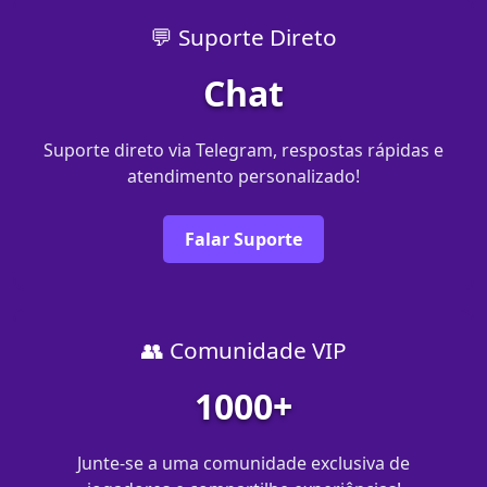
💬 Suporte Direto
Chat
Suporte direto via Telegram, respostas rápidas e
atendimento personalizado!
Falar Suporte
👥 Comunidade VIP
1000+
Junte-se a uma comunidade exclusiva de