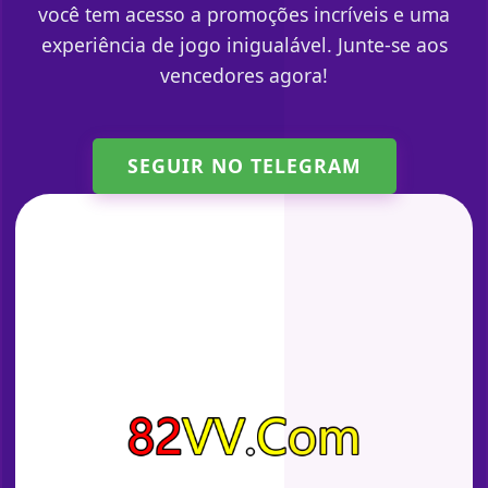
você tem acesso a promoções incríveis e uma
experiência de jogo inigualável. Junte-se aos
vencedores agora!
SEGUIR NO TELEGRAM