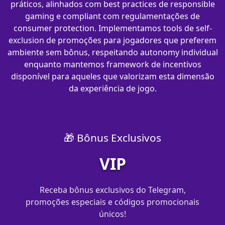
práticos, alinhados com best practices de responsible
gaming e compliant com regulamentações de
consumer protection. Implementamos tools de self-
exclusion de promoções para jogadores que preferem
ambiente sem bônus, respeitando autonomy individual
enquanto mantemos framework de incentivos
disponível para aqueles que valorizam esta dimensão
da experiência de jogo.
🎁 Bônus Exclusivos
VIP
Receba bônus exclusivos do Telegram,
promoções especiais e códigos promocionais
únicos!