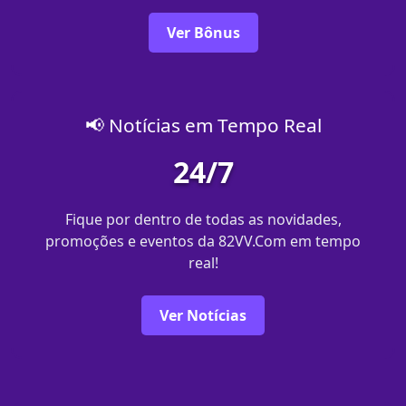
Ver Bônus
📢 Notícias em Tempo Real
24/7
Fique por dentro de todas as novidades,
promoções e eventos da 82VV.Com em tempo
real!
Ver Notícias