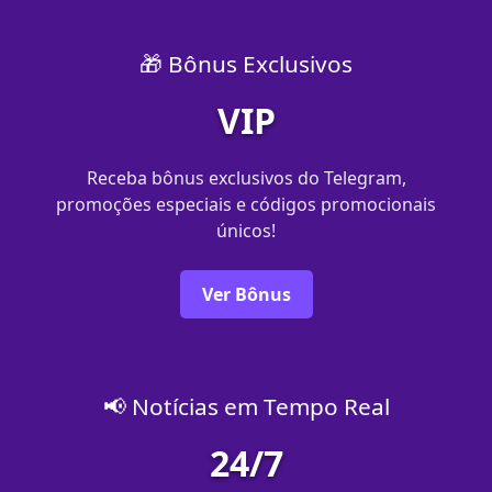
🎁 Bônus Exclusivos
VIP
Receba bônus exclusivos do Telegram,
promoções especiais e códigos promocionais
únicos!
Ver Bônus
📢 Notícias em Tempo Real
24/7