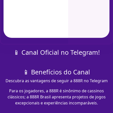
📱 Canal Oficial no Telegram!
📱 Benefícios do Canal
Descubra as vantagens de seguir a 888R no Telegram
Para os jogadores, a 888R é sinônimo de cassinos
clássicos; a 888R Brasil apresenta projetos de jogos
excepcionais e experiências incomparáveis.