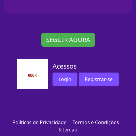
SEGUIR AGORA
Acessos
Login
Registrar-se
Políticas de Privacidade
Termos e Condições
Sitemap