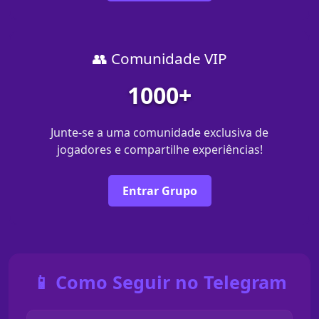
👥 Comunidade VIP
1000+
Junte-se a uma comunidade exclusiva de
jogadores e compartilhe experiências!
Entrar Grupo
📱 Como Seguir no Telegram