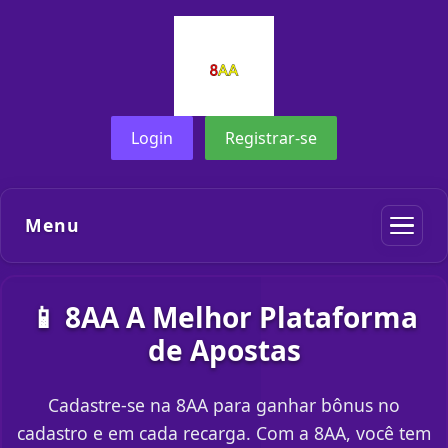
Login
Registrar-se
Menu
📱 8AA A Melhor Plataforma
de Apostas
Cadastre-se na 8AA para ganhar bônus no
cadastro e em cada recarga. Com a 8AA, você tem