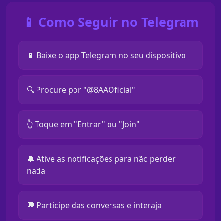
📱 Como Seguir no Telegram
📱 Baixe o app Telegram no seu dispositivo
🔍 Procure por "@8AAOficial"
👆 Toque em "Entrar" ou "Join"
🔔 Ative as notificações para não perder
nada
💬 Participe das conversas e interaja