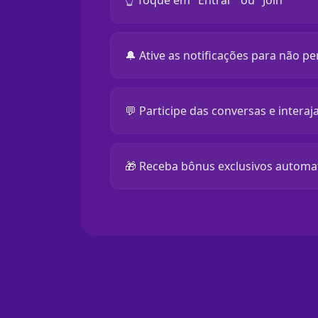
👆 Toque em "Entrar" ou "Join"
🔔 Ative as notificações para não p
💬 Participe das conversas e interaj
🎁 Receba bônus exclusivos autom