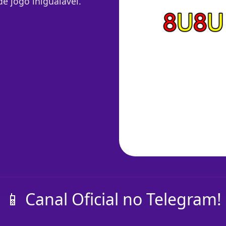
e jogo inigualável.
📱 Canal Oficial no Telegram!