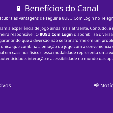
📱 Benefícios do Canal
scubra as vantagens de seguir a 8U8U Com Login no Teleg
am a experiência de jogo ainda mais atraente. Contudo, 
aneira responsável. O
8U8U Com Login
disponibiliza divers
arantindo que a diversão não se transforme em um proble
 única que combina a emoção do jogo com a conveniência 
nal em cassinos físicos, essa modalidade representa uma e
 autenticidade, interação e acessibilidade no mundo das apo
sivos
📢 Notí