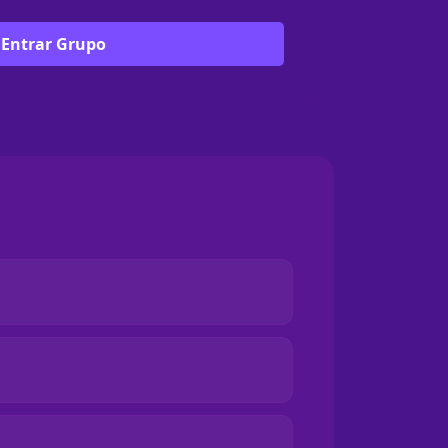
Entrar Grupo