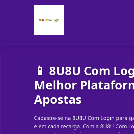
📱 8U8U Com Log
Melhor Platafor
Apostas
Cadastre-se na 8U8U Com Login para g
e em cada recarga. Com a 8U8U Com Log