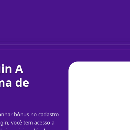
in A
ma de
anhar bônus no cadastro
in, você tem acesso a