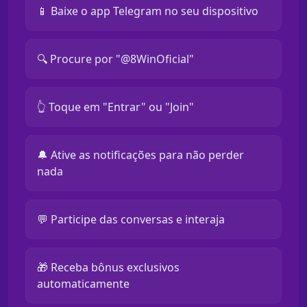
📱 Baixe o app Telegram no seu dispositivo
🔍 Procure por "@8WinOficial"
👆 Toque em "Entrar" ou "Join"
🔔 Ative as notificações para não perder
nada
💬 Participe das conversas e interaja
🎁 Receba bônus exclusivos
automaticamente