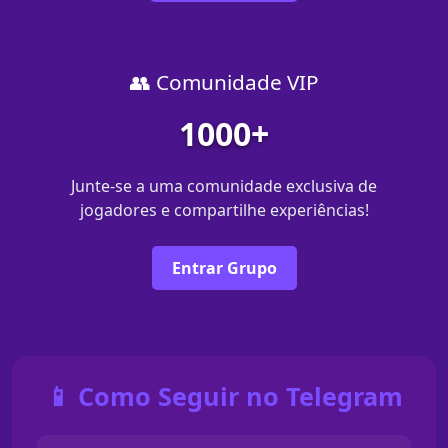
👥 Comunidade VIP
1000+
Junte-se a uma comunidade exclusiva de
jogadores e compartilhe experiências!
Entrar Grupo
📱 Como Seguir no Telegram