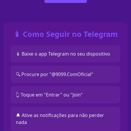
📱 Como Seguir no Telegram
📱 Baixe o app Telegram no seu dispositivo
🔍 Procure por "@9099.ComOficial"
👆 Toque em "Entrar" ou "Join"
🔔 Ative as notificações para não perder
nada