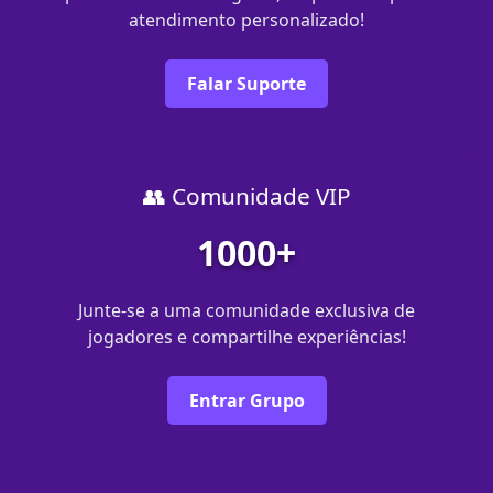
atendimento personalizado!
Falar Suporte
👥 Comunidade VIP
1000+
Junte-se a uma comunidade exclusiva de
jogadores e compartilhe experiências!
Entrar Grupo