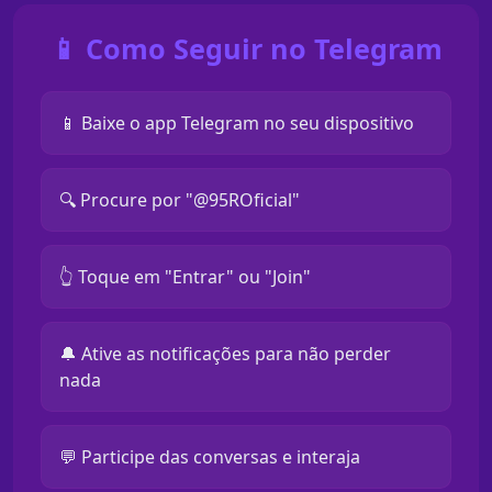
📱 Como Seguir no Telegram
📱 Baixe o app Telegram no seu dispositivo
🔍 Procure por "@95ROficial"
👆 Toque em "Entrar" ou "Join"
🔔 Ative as notificações para não perder
nada
💬 Participe das conversas e interaja