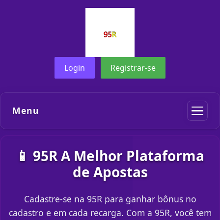
Login
Registrar-se
Menu
📱 95R A Melhor Plataforma
de Apostas
Cadastre-se na 95R para ganhar bônus no
cadastro e em cada recarga. Com a 95R, você tem