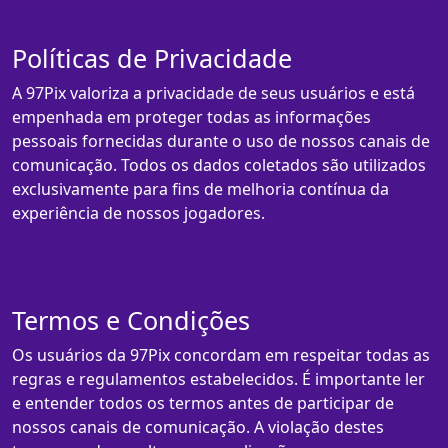
Políticas de Privacidade
A 97Pix valoriza a privacidade de seus usuários e está
empenhada em proteger todas as informações
pessoais fornecidas durante o uso de nossos canais de
comunicação. Todos os dados coletados são utilizados
exclusivamente para fins de melhoria contínua da
experiência de nossos jogadores.
Termos e Condições
Os usuários da 97Pix concordam em respeitar todas as
regras e regulamentos estabelecidos. É importante ler
e entender todos os termos antes de participar de
nossos canais de comunicação. A violação destes