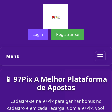
Login
Registrar-se
Menu
📱 97Pix A Melhor Plataforma
de Apostas
Cadastre-se na 97Pix para ganhar bônus no
cadastro e em cada recarga. Com a 97Pix, você