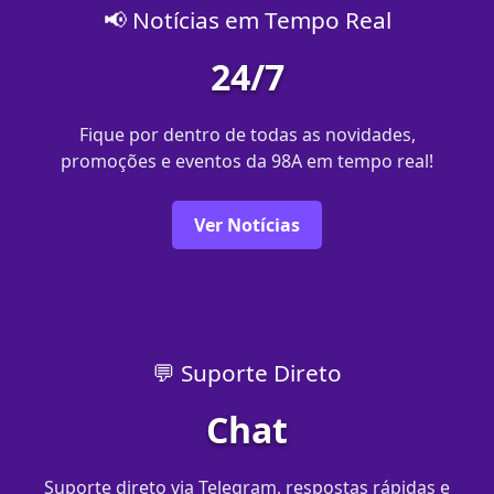
📢 Notícias em Tempo Real
24/7
Fique por dentro de todas as novidades,
promoções e eventos da 98A em tempo real!
Ver Notícias
💬 Suporte Direto
Chat
Suporte direto via Telegram, respostas rápidas e