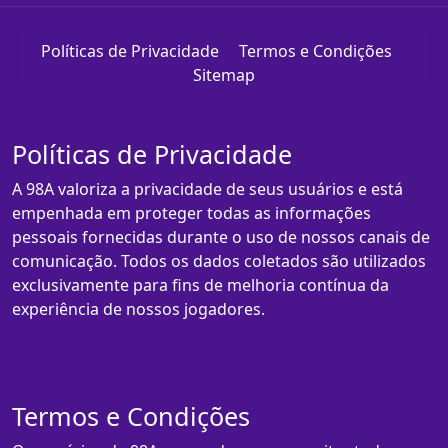
Políticas de Privacidade
Termos e Condições
Sitemap
Políticas de Privacidade
A 98A valoriza a privacidade de seus usuários e está
empenhada em proteger todas as informações
pessoais fornecidas durante o uso de nossos canais de
comunicação. Todos os dados coletados são utilizados
exclusivamente para fins de melhoria contínua da
experiência de nossos jogadores.
Termos e Condições