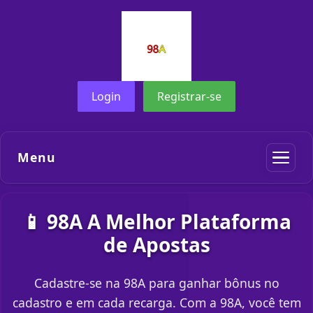
Login
Registrar-se
Menu
📱 98A A Melhor Plataforma
de Apostas
Cadastre-se na 98A para ganhar bônus no
cadastro e em cada recarga. Com a 98A, você tem