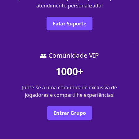
atendimento personalizado!
Falar Suporte
👥 Comunidade VIP
1000+
Junte-se a uma comunidade exclusiva de
jogadores e compartilhe experiências!
Entrar Grupo