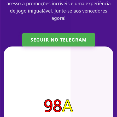
acesso a promoções incríveis e uma experiência
de jogo inigualável. Junte-se aos vencedores
agora!
SEGUIR NO TELEGRAM