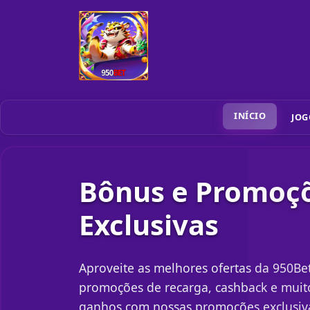
INÍCIO
JOG
Bônus e Promoç
Exclusivas
Aproveite as melhores ofertas da 950Be
promoções de recarga, cashback e muit
ganhos com nossas promoções exclusiv