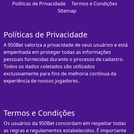
Políticas de Privacidade
Termos e Condições
Sitemap
Políticas de Privacidade
A 950Bet valoriza a privacidade de seus usuários e está
empenhada em proteger todas as informações
pessoais fornecidas durante o processo de cadastro.
Todos os dados coletados são utilizados
exclusivamente para fins de melhoria contínua da
experiência de nossos jogadores.
Termos e Condições
Os usuários da 950Bet concordam em respeitar todas
as regras e regulamentos estabelecidos. É importante