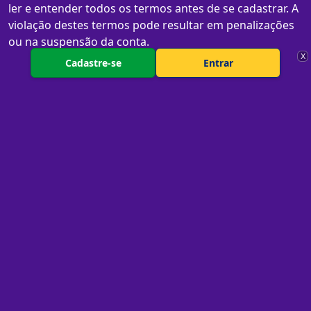
ler e entender todos os termos antes de se cadastrar. A
violação destes termos pode resultar em penalizações
ou na suspensão da conta.
X
Cadastre-se
Entrar